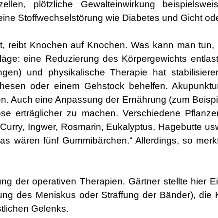
llen, plötzliche Gewalteinwirkung beispielswe
 eine Stoffwechselstörung wie Diabetes und Gicht o
, reibt Knochen auf Knochen. Was kann man tun, u
hläge: eine Reduzierung des Körpergewichts entlast
gen) und physikalische Therapie hat stabilisi
hesen oder einem Gehstock behelfen. Akupunktur
en. Auch eine Anpassung der Ernährung (zum Beispie
rose erträglicher zu machen. Verschiedene Pflanz
Curry, Ingwer, Rosmarin, Eukalyptus, Hagebutte us
 wären fünf Gummibärchen.“ Allerdings, so merkt 
g der operativen Therapien. Gärtner stellte hier E
tung des Meniskus oder Straffung der Bänder), die
tlichen Gelenks.