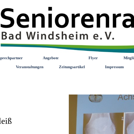
prechpartner
Angebote
Flyer
Mitgli
Veranstaltungen
Zeitungsartikel
Impressum
leiß