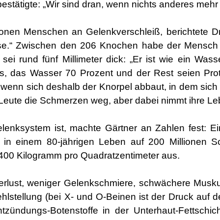
bestätigte: „Wir sind dran, wenn nichts anderes mehr 
ionen Menschen an Gelenkverschleiß, berichtete Dr
ose.“ Zwischen den 206 Knochen habe der Mensch 
ei rund fünf Millimeter dick: „Er ist wie ein Wasse
s, das Wasser 70 Prozent und der Rest seien Protei
d wenn sich deshalb der Knorpel abbaut, in dem s
Leute die Schmerzen weg, aber dabei nimmt ihre Leb
lenksystem ist, machte Gärtner an Zahlen fest: Ei
 in einem 80-jährigen Leben auf 200 Millionen Sc
 400 Kilogramm pro Quadratzentimeter aus.
erlust, weniger Gelenkschmiere, schwächere Muskul
ehlstellung (bei X- und O-Beinen ist der Druck auf
tzündungs-Botenstoffe in der Unterhaut-Fettschic